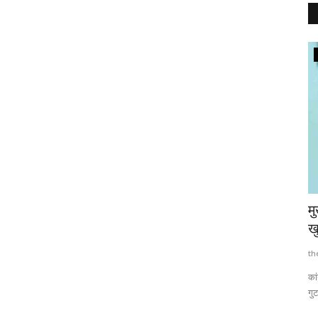
Himachal
ाफ एफआईआर
इंद्र दत्त लखनपाल ने मैहरे में किया नए पार्किंग स्थल
मु
का...
ख
thehillquest
Feb 25, 2023
542
th
तिनिधिमंडल।
वासु पार्किंग स्थल के रूप में की गई विशेष पहल के लिए दी बधाई
कां
गुट