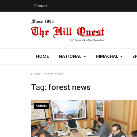
Contact
HOME
NATIONAL
HIMACHAL
S
Home
forest news
Tag:
forest news
Shimla