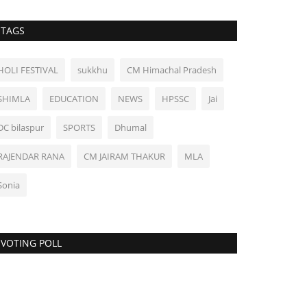
TAGS
HOLI FESTIVAL
sukkhu
CM Himachal Pradesh
SHIMLA
EDUCATION
NEWS
HPSSC
Jai
DC bilaspur
SPORTS
Dhumal
RAJENDAR RANA
CM JAIRAM THAKUR
MLA
Sonia
VOTING POLL