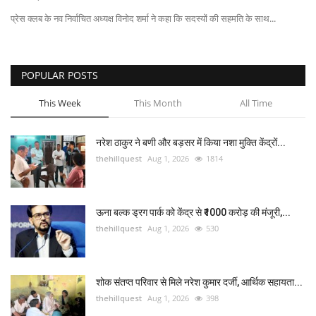
प्रेस क्लब के नव निर्वाचित अध्यक्ष विनोद शर्मा ने कहा कि सदस्यों की सहमति के साथ...
POPULAR POSTS
This Week
This Month
All Time
नरेश ठाकुर ने बणी और बड़सर में किया नशा मुक्ति केंद्रों...
thehillquest
Aug 1, 2026
1814
ऊना बल्क ड्रग पार्क को केंद्र से ₹1000 करोड़ की मंजूरी,...
thehillquest
Aug 1, 2026
530
शोक संतप्त परिवार से मिले नरेश कुमार दर्जी, आर्थिक सहायता...
thehillquest
Aug 1, 2026
398