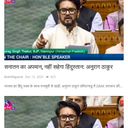
सनातन का अपमान, नहीं सहेगा हिंदुस्तान: अनुराग ठाकुर
thehillquest
Dec 12, 2025
423
भाजपा हर हिंदू भक्त के साथ मजबूती से खड़ी: अनुराग ठाकुर तमिलनाडु में DMK सरकार की...