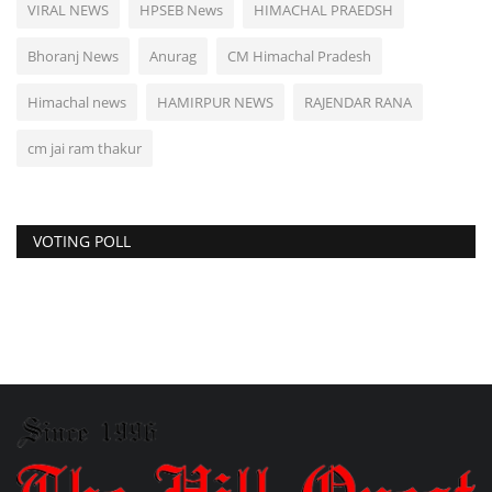
VIRAL NEWS
HPSEB News
HIMACHAL PRAEDSH
Bhoranj News
Anurag
CM Himachal Pradesh
Himachal news
HAMIRPUR NEWS
RAJENDAR RANA
cm jai ram thakur
VOTING POLL