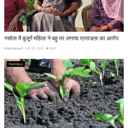
गसोता में बुजुर्ग महिला ने बहु पर लगाया प्रताडऩा का आरोप
thehillquest
Feb 28, 2023
604
Hamirpur