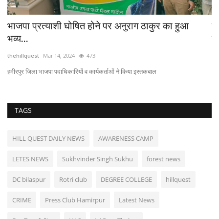
भाजपा प्रत्याशी घोषित होने पर अनुराग ठाकुर का हुआ
हम
भव्य...
ठे
thehillquest
Mar 14, 2024
473
th
हमीरपुर जिला भाजपा पदाधिकारियों व कार्यकर्ताओं ने किया इस्तकबाल
- 1
TAGS
HILL QUEST DAILY NEWS
AWARENESS CAMP
LETES NEWS
Sukhvinder Singh Sukhu
forest news
DC bilaspur
Rotri club
DEGREE COLLEGE
hillquest
CRIME
Press Club Hamirpur
Latest News