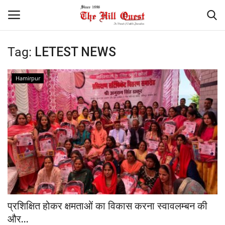
Tag:
LETEST NEWS
Login
Register
Hamirpur
Home
Contact
National
Himachal
Sports
प्रशिक्षित होकर क्षमताओं का विकास करना स्वावलम्बन की
Gallery
और...