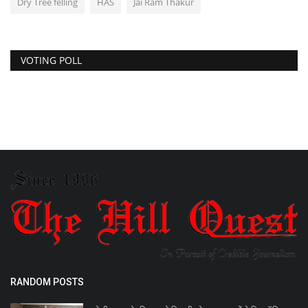
Dry Tree felling
HAS
Jai Ram Thakur
VOTING POLL
RANDOM POSTS