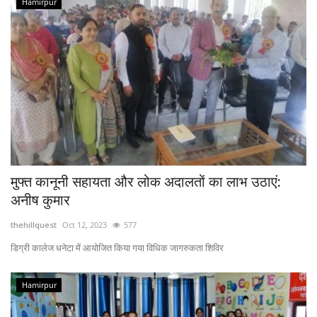
Hamirpur
मुफ्त कानूनी सहायता और लोक अदालतों का लाभ उठाएं:
अनीष कुमार
thehillquest
Oct 12, 2023
577
डिग्री कालेज धनेटा में आयोजित किया गया विधिक जागरुकता शिविर
Hamirpur