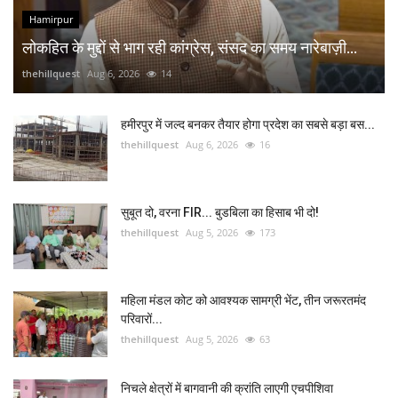
Hamirpur
लोकहित के मुद्दों से भाग रही कांग्रेस, संसद का समय नारेबाज़ी...
thehillquest
Aug 6, 2026
14
हमीरपुर में जल्द बनकर तैयार होगा प्रदेश का सबसे बड़ा बस...
thehillquest
Aug 6, 2026
16
सुबूत दो, वरना FIR... बुडबिला का हिसाब भी दो!
thehillquest
Aug 5, 2026
173
महिला मंडल कोट को आवश्यक सामग्री भेंट, तीन जरूरतमंद
परिवारों...
thehillquest
Aug 5, 2026
63
निचले क्षेत्रों में बागवानी की क्रांति लाएगी एचपीशिवा