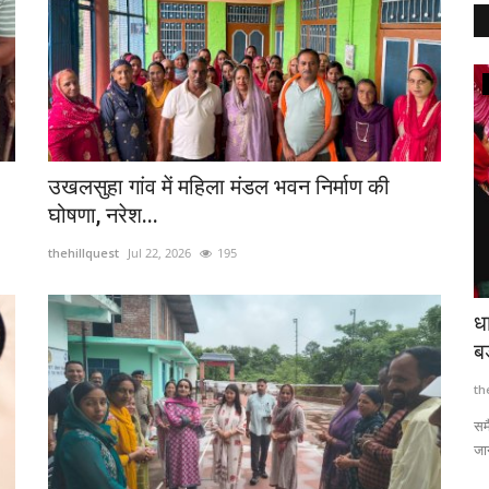
Hamirpur
उखलसुहा गांव में महिला मंडल भवन निर्माण की
घोषणा, नरेश...
thehillquest
Jul 22, 2026
195
या गांव
कार्यवाहक डीसी ने की महिला एवं बाल विकास
ध
योजनाओं की समीक्षा
ब
thehillquest
Jan 21, 2025
398
th
समै
जा