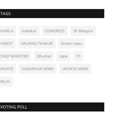
TAGS
SHIMLA
balatkar
CONGRESS
SP Bilaspur
FOREST
ANURAG THAKUR
forest news
CHIEF MINISTER
Dhumal
rape
ITI
UPDATE
HAMIRPUR NEWS
UPDATE NEWS
DELHI
VOTING POLL