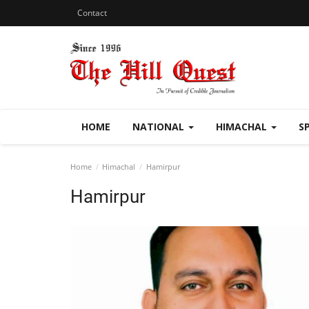
Contact
HOME
NATIONAL
HIMACHAL
S
Home
Himachal
Hamirpur
Hamirpur