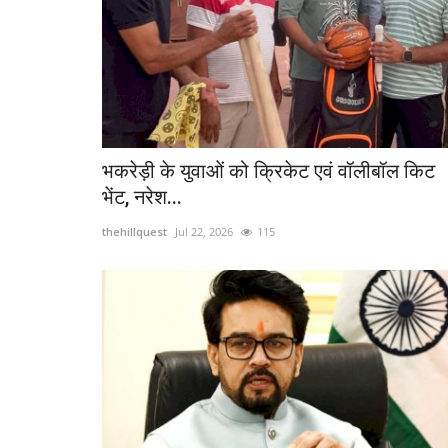
Hamirpur
भकरेड़ी के युवाओं को क्रिकेट एवं वॉलीबॉल किट
भेंट, नरेश...
thehillquest
Jul 22, 2026
115
ारियों से तलब किया
भारतीय जनता पार्टी ने हिमाचल में शुरू कि
चलो अभियान
thehillquest
Jan 29, 2024
459
 के विश्राम गृह में विभिन्न विभागों