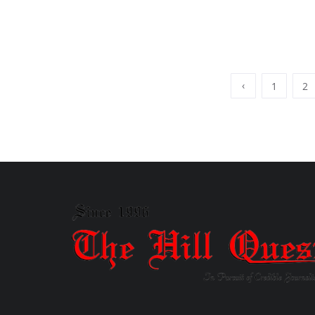
‹
1
2