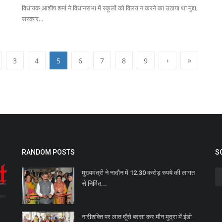
विधायक आशीष शर्मा ने विधानसभा में स्कूलों को विलय न करने का उठाया था मुद्दा,
सरकार...
›
»
3
4
5
6
7
8
9
RANDOM POSTS
S
मुख्यमंत्री ने नादौन में 12.30 करोड़ रुपये की लागत
से निर्मित...
नारीशक्ति पर लात घूँसे बरसा कर मौन मुद्रा में इंडी