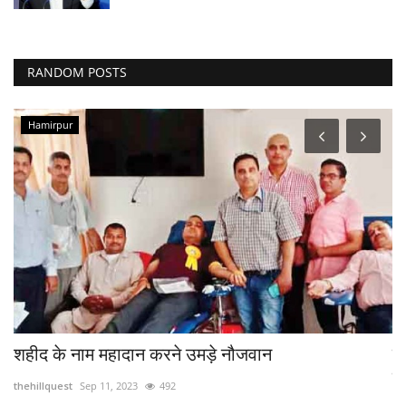
RANDOM POSTS
Hamirpur
शहीद के नाम महादान करने उमड़े नौजवान
रा
उ
thehillquest
Sep 11, 2023
492