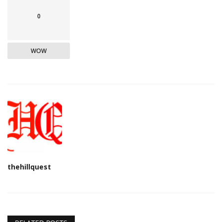
0
WOW
thehillquest