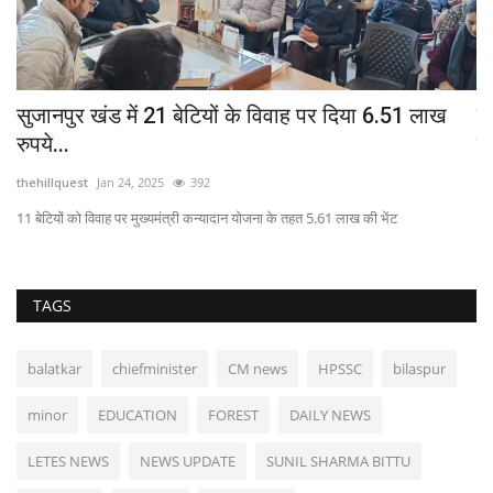
सुजानपुर खंड में 21 बेटियों के विवाह पर दिया 6.51 लाख
वा
रुपये...
नि
thehillquest
Jan 24, 2025
392
th
11 बेटियों को विवाह पर मुख्यमंत्री कन्यादान योजना के तहत 5.61 लाख की भेंट
TAGS
balatkar
chiefminister
CM news
HPSSC
bilaspur
minor
EDUCATION
FOREST
DAILY NEWS
LETES NEWS
NEWS UPDATE
SUNIL SHARMA BITTU