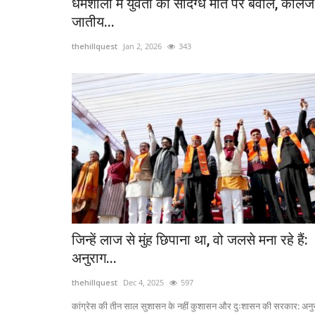
धर्मशाला में युवती की संदिग्ध मौत पर बवाल, कालेज 
जातीय...
thehillquest
Jan 2, 2026
343
जिन्हें लाज से मुंह छिपाना था, वो जलसे मना रहे हैं:
अनुराग...
thehillquest
Dec 4, 2025
597
कांग्रेस की तीन साल सुशासन के नहीं कुशासन और दुःशासन की सरकार: अनु