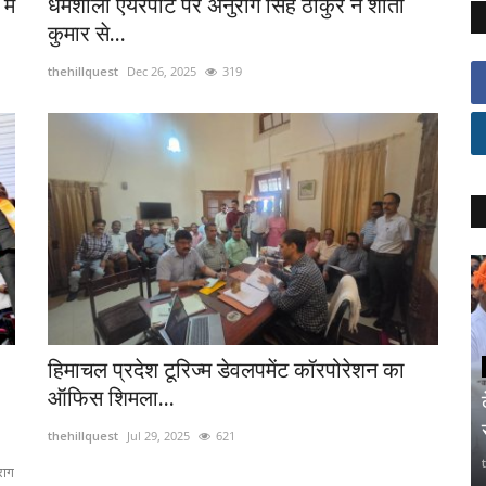
में
धर्मशाला एयरपोर्ट पर अनुराग सिंह ठाकुर ने शांता
कुमार से...
thehillquest
Dec 26, 2025
319
हिमाचल प्रदेश टूरिज्म डेवलपमेंट कॉरपोरेशन का
ऑफिस शिमला...
thehillquest
Jul 29, 2025
621
राग