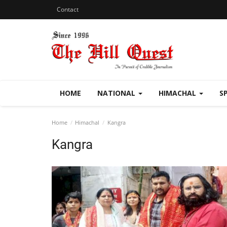
Contact
HOME
NATIONAL
HIMACHAL
S
Home
Himachal
Kangra
Kangra