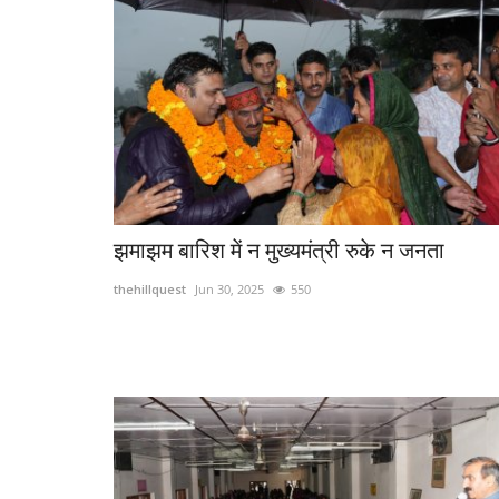
Hamirpur
झमाझम बारिश में न मुख्यमंत्री रुके न जनता
thehillquest
Jun 30, 2025
550
10 तक प्रभावित रहेगी
कल्लर, डोडरू, पटेरा के लिए बस सेवा का 
करेंगे इंद्र...
thehillquest
Jul 17, 2023
510