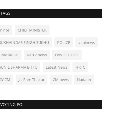
TAGS
minor
CHIEF MINISTER
SUKHVINDAR SINGH SUKHU
POLICE
viralnews
HAMIRPUR
NDTV news
DAV SCHOOL
SUNIL SHARMA BITTU
Latest News
HRTC
DY CM
Jai Ram Thakur
CM news
Nadaun
VOTING POLL