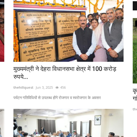
Hamirpur
मुख्यमंत्री ने देहरा विधानसभा क्षेत्र में 100 करोड़
रुपये...
thehillquest
Jun 3, 2025
456
शुभारंभ
मुख्यमंत्री सुखविंदर सिंह सुखु ने बदली राजनीति की
क
और सत्ता...
गा
पर्यटन गतिविधियों से उपलब्ध होंगे रोजगार व स्वरोजगार के अवसर
thehillquest
Sep 25, 2023
482
th