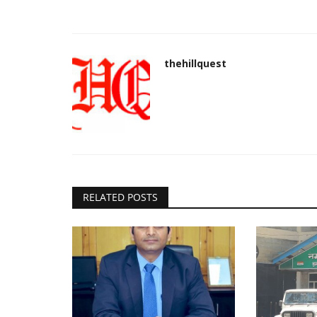
thehillquest
RELATED POSTS