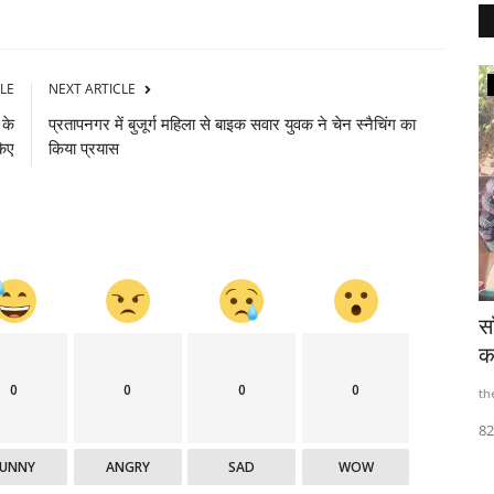
Shimla
LE
NEXT ARTICLE
 के
प्रतापनगर में बुजूर्ग महिला से बाइक सवार युवक ने चेन स्नैचिंग का
किए
किया प्रयास
े हैं
जन-जन को भाजपा की राष्ट्र निर्माण की भावना,
स
विकसित राष्ट्र...
का
0
0
0
0
thehillquest
Aug 23, 2024
480
th
 लिए जताया
82
FUNNY
ANGRY
SAD
WOW