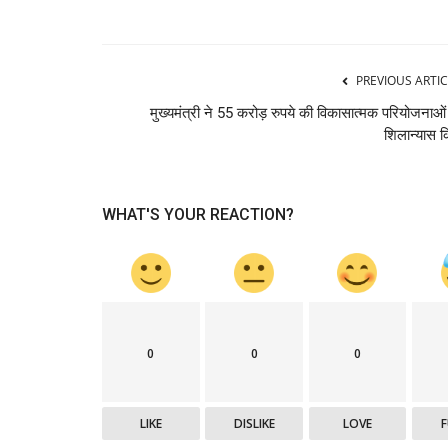
Hamirpur
PREVIOUS ARTIC
मुख्यमंत्री ने 55 करोड़ रुपये की विकासात्मक परियोजनाओं
शिलान्यास 
WHAT'S YOUR REACTION?
 से संवार रहे हैं
हमेशा हिमाचल के हितों को केंद्र में उठाते रह
अनुराग...
0
0
0
thehillquest
Dec 13, 2024
372
 विद्यार्थियों को बांटे पुरस्कार
अनुराग ठाकुर सहित हिमाचल के अन्य सांसदों का इस प्रयास के
आभार हिमाचल के...
LIKE
DISLIKE
LOVE