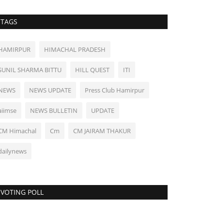
TAGS
HAMIRPUR
HIMACHAL PRADESH
SUNIL SHARMA BITTU
HILL QUEST
ITI
NEWS
NEWS UPDATE
Press Club Hamirpur
aiimse
NEWS BULLETIN
UPDATE
CM Himachal
Cm
CM JAIRAM THAKUR
dailynews
VOTING POLL