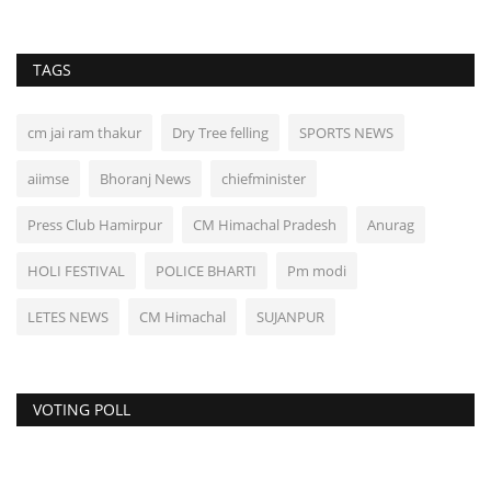
TAGS
cm jai ram thakur
Dry Tree felling
SPORTS NEWS
aiimse
Bhoranj News
chiefminister
Press Club Hamirpur
CM Himachal Pradesh
Anurag
HOLI FESTIVAL
POLICE BHARTI
Pm modi
LETES NEWS
CM Himachal
SUJANPUR
VOTING POLL