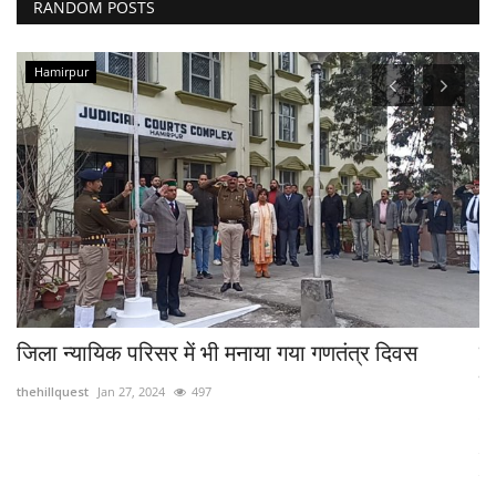
RANDOM POSTS
Hamirpur
ा
जिला न्यायिक परिसर में भी मनाया गया गणतंत्र दिवस
म
क
thehillquest
Jan 27, 2024
497
th
मु
पर.