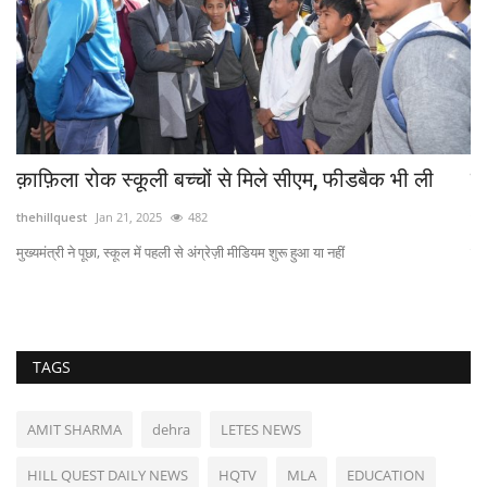
क़ाफ़िला रोक स्कूली बच्चों से मिले सीएम, फीडबैक भी ली
का
thehillquest
Jan 21, 2025
482
th
मुख्यमंत्री ने पूछा, स्कूल में पहली से अंग्रेज़ी मीडियम शुरू हुआ या नहीं
कल 
TAGS
AMIT SHARMA
dehra
LETES NEWS
HILL QUEST DAILY NEWS
HQTV
MLA
EDUCATION