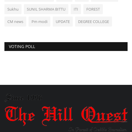
Sukhu
SUNIL SHARMA BITTU
ITI
FOREST
CM news
Pm modi
UPDATE
DEGREE COLLEGE
VOTING POLL