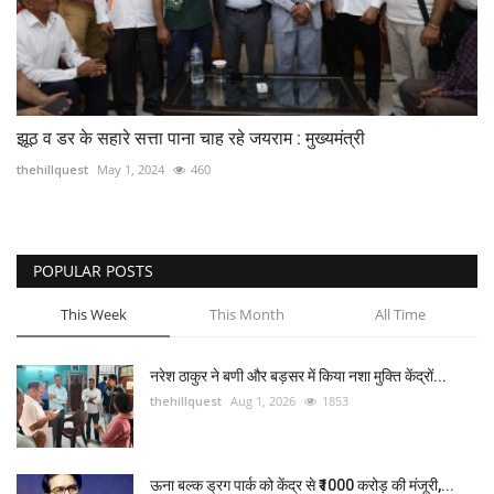
झूठ व डर के सहारे सत्ता पाना चाह रहे जयराम : मुख्यमंत्री
thehillquest
May 1, 2024
460
POPULAR POSTS
This Week
This Month
All Time
नरेश ठाकुर ने बणी और बड़सर में किया नशा मुक्ति केंद्रों...
thehillquest
Aug 1, 2026
1853
ऊना बल्क ड्रग पार्क को केंद्र से ₹1000 करोड़ की मंजूरी,...