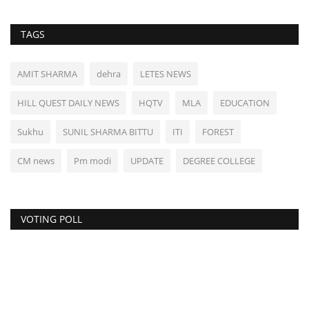
TAGS
AMIT SHARMA
dehra
LETES NEWS
HILL QUEST DAILY NEWS
HQTV
MLA
EDUCATION
Sukhu
SUNIL SHARMA BITTU
ITI
FOREST
CM news
Pm modi
UPDATE
DEGREE COLLEGE
VOTING POLL