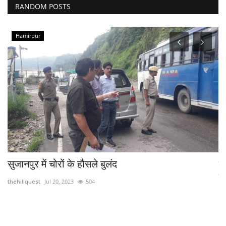
RANDOM POSTS
Hamirpur
सुजानपुर में चोरों के हौसले बुलंद
मु
खो
thehillquest
Jul 20, 2023
504
th
आने