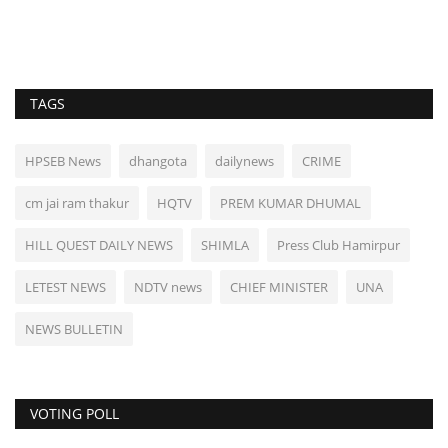
TAGS
HPSEB News
dhangota
dailynews
CRIME
cm jai ram thakur
HQTV
PREM KUMAR DHUMAL
HILL QUEST DAILY NEWS
SHIMLA
Press Club Hamirpur
LETEST NEWS
NDTV news
CHIEF MINISTER
UNA
NEWS BULLETIN
VOTING POLL