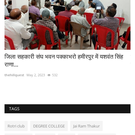
:
जिला सहकारी संघ भवन पक्काभरो हमीरपुर में यशवंत सिंह
र
राणा...
य
thehillquest
May 2, 2023
532
th
TAGS
Rotri club
DEGREE COLLEGE
Jai Ram Thakur