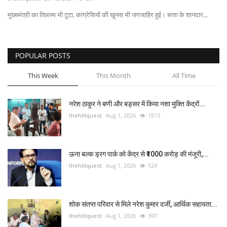
मुख्यमंत्री का तिलस्म भी टूटा, कांग्रेसियों की खुनस भी जगजाहिर हुई। सत्ता के शानदार...
Enquiry
POPULAR POSTS
This Week
This Month
All Time
नरेश ठाकुर ने बणी और बड़सर में किया नशा मुक्ति केंद्रों...
thehillquest
Aug 1, 2026
1813
ऊना बल्क ड्रग पार्क को केंद्र से ₹1000 करोड़ की मंजूरी,...
thehillquest
Aug 1, 2026
524
शोक संतप्त परिवार से मिले नरेश कुमार दर्जी, आर्थिक सहायता...
thehillquest
Aug 1, 2026
397