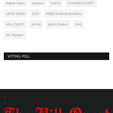
Aajtak News
Nadaun
Sukhu
CONGRESS PARTY
LETES NEWS
CITU
PREM KUMAR DHUMAL
HILL QUEST
aiimse
Jairam thakur
HAS
DC bilaspur
VOTING POLL