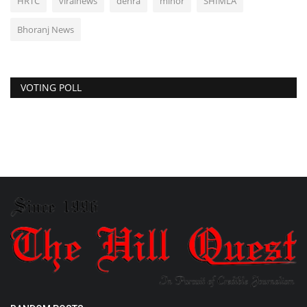
HRTC
viralnews
dehra
minor
SHIMLA
Bhoranj News
VOTING POLL