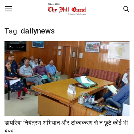
Tag:
dailynews
Login
Register
Hamirpur
Home
Contact
National
Himachal
Sports
डायरिया नियंत्रण अभियान और टीकाकरण से न छूटे कोई भी
Gallery
बच्चा