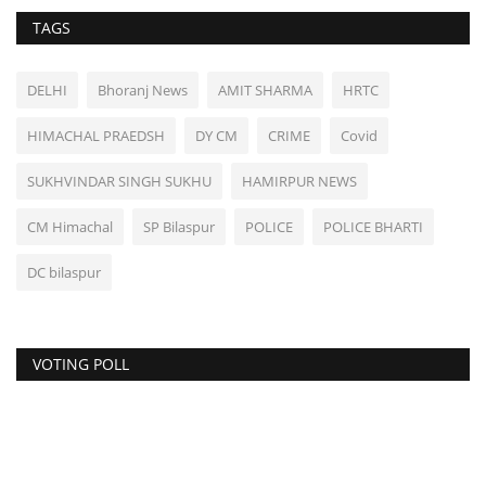
TAGS
DELHI
Bhoranj News
AMIT SHARMA
HRTC
HIMACHAL PRAEDSH
DY CM
CRIME
Covid
SUKHVINDAR SINGH SUKHU
HAMIRPUR NEWS
CM Himachal
SP Bilaspur
POLICE
POLICE BHARTI
DC bilaspur
VOTING POLL