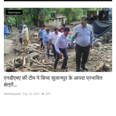
Hamirpur
र
एनडीएमए की टीम ने किया सुजानपुर के आपदा प्रभावित
ब
क्षेत्रों...
th
thehillquest
Sep 18, 2023
478
.
हिम
कां