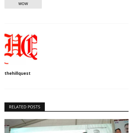
WOW
thehillquest
RELATED POSTS