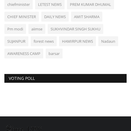
chiefminister
LETEST NEWS
PREM KUMAR DHUMAL
CHIEF MINISTER
DAILY NEWS
AMIT SHARMA
Pm modi
aiimse
SUKHVINDAR SINGH SUKHU
SUJANPUR
forest news
HAMIRPUR NEWS
Nadaun
AWARENESS CAMP
barsar
VOTING POLL