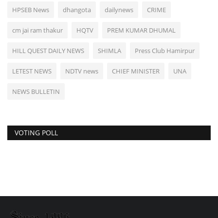
HPSEB News
dhangota
dailynews
CRIME
cm jai ram thakur
HQTV
PREM KUMAR DHUMAL
HILL QUEST DAILY NEWS
SHIMLA
Press Club Hamirpur
LETEST NEWS
NDTV news
CHIEF MINISTER
UNA
NEWS BULLETIN
VOTING POLL