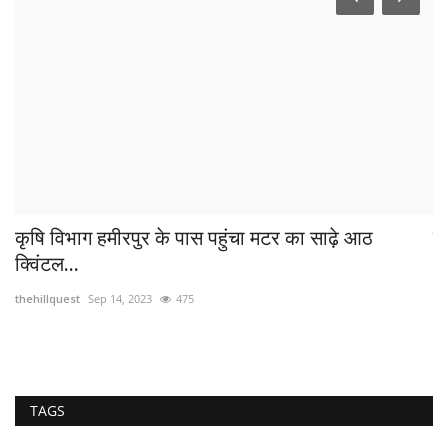
कृषि विभाग हमीरपुर के पास पहुंचा मटर का साढ़े आठ
मत
क्विंटल...
th
thehillquest
Sep 14, 2023
475
TAGS