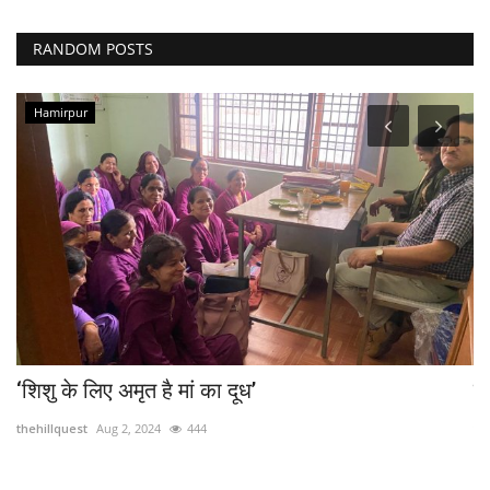
RANDOM POSTS
Hamirpur
...
‘शिशु के लिए अमृत है मां का दूध’
के
thehillquest
Aug 2, 2024
444
th