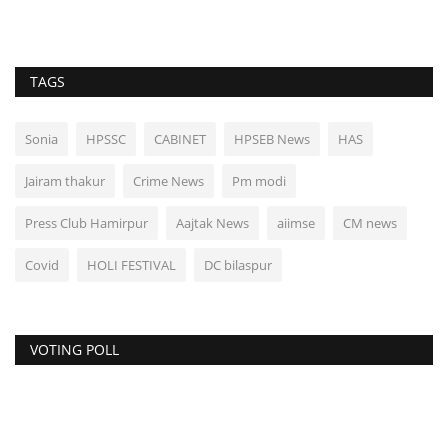
TAGS
Sonia
HPSSC
CABINET
HPSEB News
HAS
Jairam thakur
Crime News
Pm modi
Press Club Hamirpur
Aajtak News
aiimse
CM news
Covid
HOLI FESTIVAL
DC bilaspur
VOTING POLL