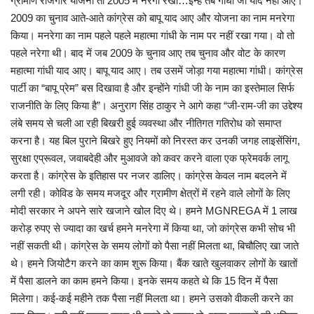
ग्रामीण रोजगार योजना तो 2005 में नरेगा रखा…इन्हें तब गांधी जी याद नहीं आए।
2009 का चुनाव आते-आते कांग्रेस को बापू याद आए और योजना का नाम मनरेगा
किया। मनरेगा का नाम पहले पहले महात्मा गांधी के नाम पर नहीं रखा गया। वो तो
पहले नरेगा थी। बाद में जब 2009 के चुनाव आए तब चुनाव और वोट के कारण
महात्मा गांधी याद आए। बापू याद आए। तब उसमें जोड़ा गया महात्मा गांधी। कांग्रेस
पार्टी का “बापू प्रेम” बस दिखावा है और इन्होंने गांधी जी के नाम का इस्तेमाल सिर्फ
राजनीति के लिए किया है”। अनुराग सिंह ठाकुर ने आगे कहा “जी-राम-जी का उद्देश्य
लंबे समय से चली आ रही बिखरी हुई व्यवस्था और नीतिगत गतिरोध को समाप्त
करना है। यह बिल पुराने बिखरे हुए नियमों को निरस्त कर उनकी जगह लाइसेंसिंग,
सुरक्षा एप्रूवल, जवाबदेही और मुआवजे को कवर करने वाला एक फ्रेमवर्क लागू
करता है। कांग्रेस के इतिहास पर नजर डालिए। कांग्रेस केवल नाम बदलने में
लगी रही। कोविड के समय मजदूर और ग्रामीण क्षेत्रों में रहने वाले लोगों के लिए
मोदी सरकार ने अपने सारे खजाने खोल दिए थे। हमने MGNREGA में 1 लाख
करोड़ रुपए से ज्यादा का खर्च हमने मनरेगा में किया था, जो कांग्रेस कभी सोच भी
नहीं सकती थी। कांग्रेस के समय लोगों को पैसा नहीं मिलता था, बिचौलिए खा जाते
थे। हमने जियोटैग करने का काम शुरू किया। बैंक खाते खुलवाकर लोगों के खातों
में पैसा डालने का काम हमने किया। इनके समय कहते थे कि 15 दिन में पैसा
मिलेगा। कई-कई महीने तक पैसा नहीं मिलता था। हमने उसको वीकली करने का