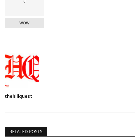
0
WOW
thehillquest
RELATED POSTS