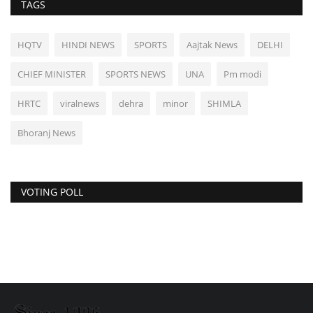
TAGS
HQTV
HINDI NEWS
SPORTS
Aajtak News
DELHI
CHIEF MINISTER
SPORTS NEWS
UNA
Pm modi
HRTC
viralnews
dehra
minor
SHIMLA
Bhoranj News
VOTING POLL