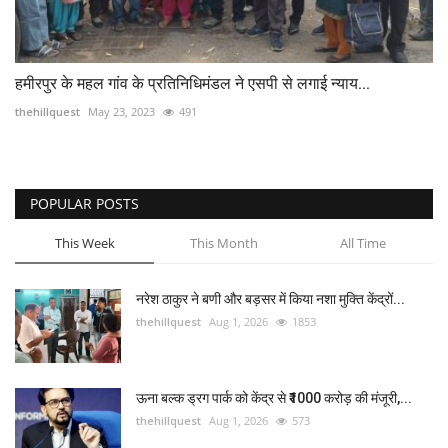
हमीरपुर के महल गांव के प्रतिनिधिमंडल ने एसपी से लगाई न्याय...
thehillquest
May 23, 2023
491
POPULAR POSTS
This Week
This Month
All Time
नरेश ठाकुर ने बणी और बड़सर में किया नशा मुक्ति केंद्रों...
thehillquest
Aug 1, 2026
1853
ऊना बल्क ड्रग पार्क को केंद्र से ₹1000 करोड़ की मंजूरी,...
thehillquest
Aug 1, 2026
573