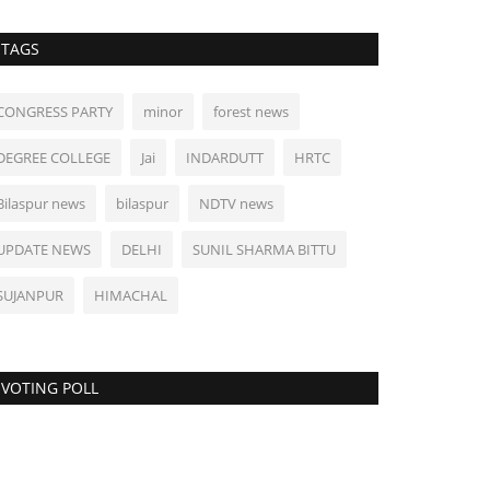
TAGS
CONGRESS PARTY
minor
forest news
DEGREE COLLEGE
Jai
INDARDUTT
HRTC
Bilaspur news
bilaspur
NDTV news
UPDATE NEWS
DELHI
SUNIL SHARMA BITTU
SUJANPUR
HIMACHAL
VOTING POLL