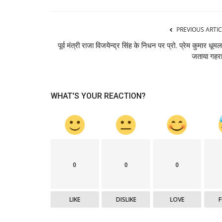
PREVIOUS ARTIC
Hamirpur
पूर्व मंत्री राजा विजयेन्द्र सिंह के निधन पर प्रो. प्रेम कुमार धूमल
जताया गहरा
WHAT'S YOUR REACTION?
ार्टी का स्थापना दिवस
गलोड़ में मल्टी स्पेशियलिटी कैंप 17 को, वि
डॉक्टर...
0
0
0
thehillquest
Dec 15, 2023
481
जन, 10 अप्रैल को भाजपाई मनाएंगे
LIKE
DISLIKE
LOVE