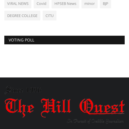
VIRAL NEWS
Covid
HPSEB News
minor
BJP
DEGREE COLLEGE
CITU
VOTING POLL