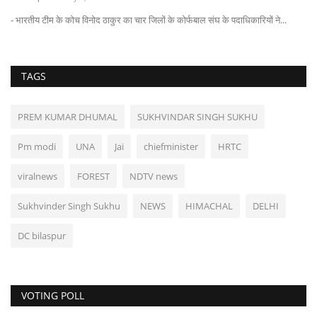
- भारतीय टीम के कोच विनोद ठाकुर का चार जिलों के कोर्फबाल संघ के पदाधिकारियों ने...
TAGS
PREM KUMAR DHUMAL
SUKHVINDAR SINGH SUKHU
Pm modi
UNA
Jai
chiefminister
HRTC
viralnews
FOREST
NDTV news
Sukhvinder Singh Sukhu
NEWS
HIMACHAL
DELHI
DC bilaspur
VOTING POLL