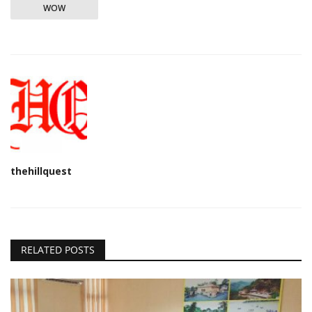
WOW
thehillquest
RELATED POSTS