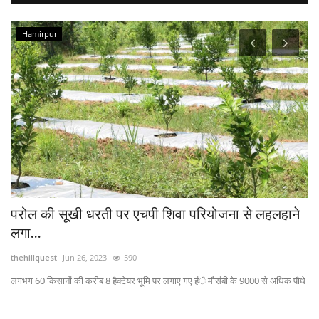
Hamirpur
परोल की सूखी धरती पर एचपी शिवा परियोजना से लहलहाने
भ
लगा...
फ
thehillquest
Jun 26, 2023
590
th
लगभग 60 किसानों की करीब 8 हैक्टेयर भूमि पर लगाए गए हंै मौसंबी के 9000 से अधिक पौधे
स्क