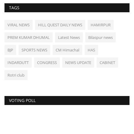
TAGS
VIRAL NEWS
HILL QUEST DAILY NEWS
HAMIRPUR
PREM KUMAR DHUMAL
Latest News
Bilaspur news
BJP
SPORTS NEWS
CM Himachal
HAS
INDARDUTT
CONGRESS
NEWS UPDATE
CABINET
Rotri club
VOTING POLL