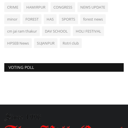
CRIME
HAMIRPUR
CONGRESS
NEWS UPDATE
minor
FOREST
HAS
SPORTS
forest news
cm jai ram thakur
DAV SCHOOL
HOLI FESTIVAL
HPSEB News
SUJANPUR
Rotri club
VOTING POLL