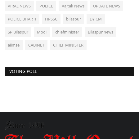
VIRAL NEWS
POLICE
Aajtak News
UPDATE NEWS
POLICE BHARTI
HPSSC
bilaspur
DY CM
SP Bilaspur
Modi
chiefminister
Bilaspur news
aiimse
CABINET
CHIEF MINISTER
VOTING POLL