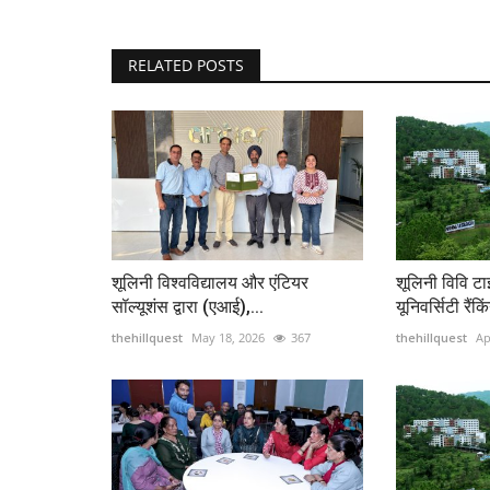
RELATED POSTS
शूलिनी विश्वविद्यालय और एंटियर
शूलिनी विवि ट
सॉल्यूशंस द्वारा (एआई),...
यूनिवर्सिटी रैंकिं
thehillquest
May 18, 2026
367
thehillquest
Ap