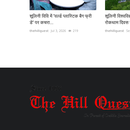
शूलिनी विवि में 'वर्ल्ड प्लास्टिक बैग फ्री
शूलिनी विश्वविद्
डे' पर कचरा...
रोकथाम दिवस प
thehillquest
Jul 3, 2026
219
thehillquest
Se