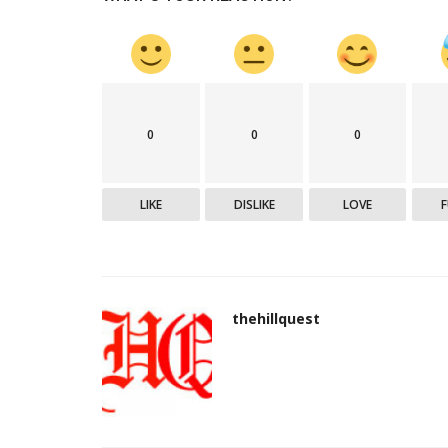
Bilaspur
0
0
0
LIKE
DISLIKE
LOVE
र्यकाल में हर वर्ग हर
मोदी सरकार में यदि परियोजनाओं का शिल
thehillquest
होता है तो उद्घाटन...
thehillquest
Feb 23, 2024
596
म में लिया हिस्सा
• हले एक परियोजना को पूरा होने में 30 से 40 साल लगते थे। 
प्रधानमंत्री श्री...