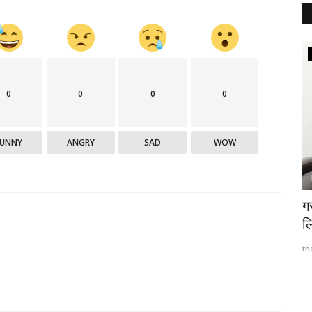
Hamirpur
0
0
0
0
FUNNY
ANGRY
SAD
WOW
ान्यास
नगर परिषद की अनदेखी से शहर के फुटपाथों पर
ग
बढ़ने लगा अतिक्रमण...
ल
thehillquest
Apr 11, 2023
435
th
• आदरणीय