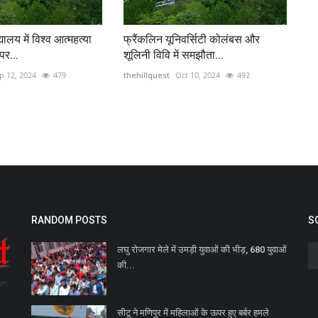
यालय में विश्व आत्महत्या
फ्रैंकलिन यूनिवर्सिटी कोलंबस और
र...
शूलिनी विवि में समझौता...
p 12, 2024
479
thehillquest
Oct 10, 2024
492
RANDOM POSTS
S
लघु रोजगार मेले में उमड़ी युवाओं की भीड़, 680 युवाओं
की...
सीटू ने मणिपुर में महिलाओं के ऊपर हुए बर्बर हमले