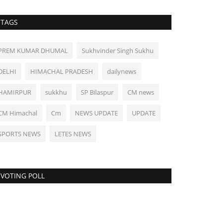
TAGS
PREM KUMAR DHUMAL
Sukhvinder Singh Sukhu
DELHI
HIMACHAL PRADESH
dailynews
HAMIRPUR
sukkhu
SP Bilaspur
CM news
CM Himachal
Cm
NEWS UPDATE
UPDATE
SPORTS NEWS
LETES NEWS
VOTING POLL