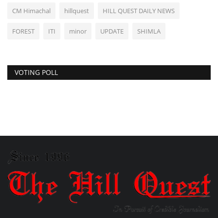
CM Himachal
hillquest
HILL QUEST DAILY NEWS
FOREST
ITI
minor
UPDATE
SHIMLA
VOTING POLL