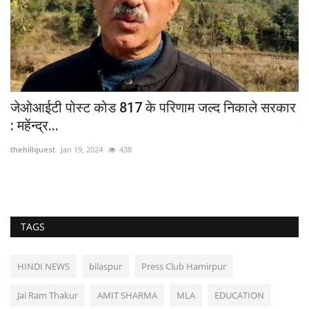
जेओआईटी पोस्ट कोड 817 के परिणाम जल्द निकाले सरकार
मत
: महेंन्द्र...
प्
thehillquest
Jan 19, 2024
438
th
TAGS
HINDI NEWS
bilaspur
Press Club Hamirpur
Jai Ram Thakur
AMIT SHARMA
MLA
EDUCATION