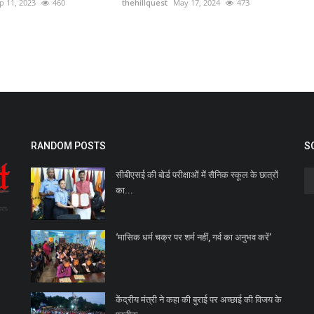
p 11, 2023
460
thehillquest
May 17, 2024
473
RANDOM POSTS
S
सीबीएसई की बोर्ड परीक्षाओं में सैनिक स्कूल के छात्रों
का...
‘मासिक धर्म चक्र पर शर्म नहीं, गर्व का अनुभव करें’
केंद्रीय मंत्री ने कहा की बुराई पर अच्छाई की विजय के