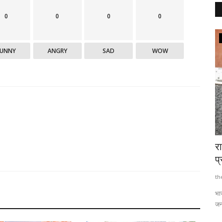
0
0
0
0
Hamirpur
FUNNY
ANGRY
SAD
WOW
कोई सुराग,
राजनीति का एकमात्र उद्देश्य हमीरपुर के विकास को
गो
प्राथमिकता:...
गो
thehillquest
Jun 21, 2024
460
th
तुलसी राम उम्र
भाजपा प्रत्याशी ने कहा मुख्यमंत्री पिछले 100 दिनों से लग रहे मनगढ़ंत आरोप
जनता सब...