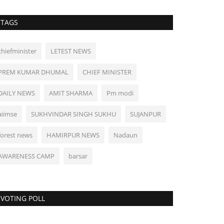
TAGS
chiefminister
LETEST NEWS
PREM KUMAR DHUMAL
CHIEF MINISTER
DAILY NEWS
AMIT SHARMA
Pm modi
aiimse
SUKHVINDAR SINGH SUKHU
SUJANPUR
forest news
HAMIRPUR NEWS
Nadaun
AWARENESS CAMP
barsar
VOTING POLL