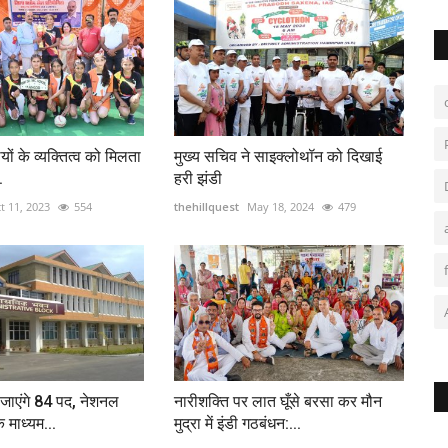
थियों के व्यक्तित्व को मिलता
मुख्य सचिव ने साइक्लोथॉन को दिखाई
.
हरी झंडी
t 11, 2023
554
thehillquest
May 18, 2024
479
 जाएंगे 84 पद, नेशनल
नारीशक्ति पर लात घूँसे बरसा कर मौन
के माध्यम...
मुद्रा में इंडी गठबंधन:...