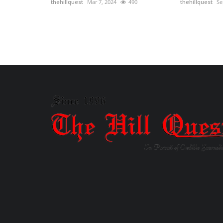
thehillquest
Mar 7, 2024
490
thehillquest
Se