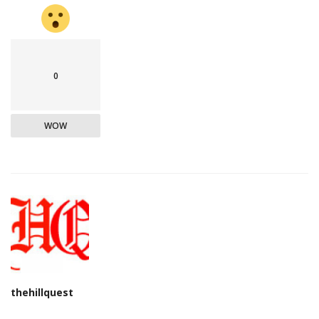
0
WOW
thehillquest